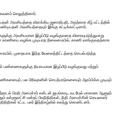
 கவனம் செலுத்தினார்.
ியதன் அவசியத்தை விளக்கிய ஜனாதிபதி, அதற்காக கீழ் மட்டத்தில்
டியதன் அவசியத்தையும் இங்கு சுட்டிக்காட்டினார்.
்களுக்கு அவசியமான இழப்பீடு வழங்குவதை விரைவுபடுத்துமாறு
, அரச காணியை வழங்க முடியாத நிலைமையில், காணி வாங்குவதற்காக
் வகையில், முறையாக இந்த வேலைத்திட்டத்தை செயல்படுத்த
இறால் பண்ணைகளுக்கு நியாயமான இழப்பீடு வழங்குவது மற்றும்
ிகளையும், பல பிரிவுகளின் செயற்பாடுகளையும் ஆரம்பிக்க முடியும்
 சுற்றாடல் பிரதி அமைச்சர் என்டன் ஜயகொடி, வடமேல் மாகாண ஆளுநர்
ம் உள்ளூராட்சி மன்றப் பிரதிநிதிகள், நிதி அமைச்சின் செயலாளர்
திநிதிகள் உட்பட பலர் இந்நிகழ்வில் கலந்து கொண்டனர்.