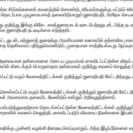
ள சிக்கல்களைக் கவனத்தில் கொண்டு, உரியவர்களுக்கு மட்டும் உரிய 
தொடர்பாக முழுமையாகத் தலையிடுமாறும் ஜனாதிபதி, பிரதேச செயலாளர
 குறித்து இங்கு விசேட கலந்துரையாடல் நடைபெற்றதுடன், அந்த நடவடி
ங்க ஜனாதிபதி நடவடிக்கை எடுத்தார்.
ாடப்பட்டதுடன், சுற்றுலாத் துறைக்கு அவசியமான வகையில் தற்காலிக ப
ை தெளிவாகப் புரிந்துகொண்டும், முறையான சாத்தியக்கூறு ஆய்
ல், தேவையான நன்மைகளை அடைய முடியாமல் கைவிடப்பட்டுள்ள விதம் க
யில் கிடைக்கும் பொருளாதார நன்மைகள் குறித்து கவனம் செலுத்த வேண்
ளப்பட்டு வரும் வேலைத்திட்டங்கள் குறித்தும் ஜனாதிபதி கேட்டறிந
்ளப்பட்டு வரும் வேலைத்திட்டங்கள் குறித்தும் ஜனாதிபதி கேட்டறிந
கள் அவசரமாக தலையிட வேண்டும் என்றும் அறிவுறுத்தினார்.
ார்படுத்துவதற்காக தொடங்கப்பட்டுள்ள வேலைத்திட்டங்கள் குறித்தும
ு முறைகளில் கவனம் செலுத்தி, கைவிடப்படும் விவசாய நிலங்களை இய
கதிக்கு முன்னர் வழங்கி நிறைவு செய்யுமாறும், அந்த இழப்பீடுகளை