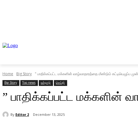
முகப்பு
உள்நாடு
வெளிநாடு
வணிகம்
Home
Big Story
" பாதிக்கப்பட்ட மக்களின் வாழ்வாதாரத்தை மீண்டும் கட்டியெழுப்ப மு
Big Story
Top news
உள்நாடு
செய்தி
” பாதிக்கப்பட்ட மக்களின் வ
By
Editor 2
December 13, 2025
Share