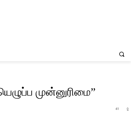
ியெழுப்ப முன்னுரிமை”
41
0