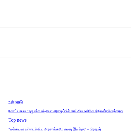
உள்நாடு
கோட்டாபய ராஜபக்ச வீடியோ அழைப்பில் சாட்சியமளிக்க நீதிமன்றம் உத்தரவு
Top news
“மக்களை உள்ளடக்கிய அரசாங்கமே எமது இலக்கு” – பிரதமர்