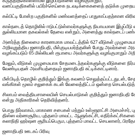
கருத்திற்கொள்ளாமல் இழப்பீடுகளை வழங்குமாறும்,
வனப்பகுதிகளில் பயிர்ச்செய்கை நடவடிக்கைகளைத் தடுக்க முறையா
கல்பிட்டி போன்ற பகுதிகளில் மண்வளத்தைப் பாதுகாப்பதற்கான விர
கால்நடைத் தொழிலில் ஈடுபட்டுள்ளவர்களுக்கு நியாயமான இழப்பீடு
துல்லியமான தகவல்கள் தேவை என்றும், அனைத்து கால்நடைப் பண்ணை
அனர்த்த நிலைமை காரணமாக மாவட்டத்தில் 627 வீடுகள் முழுமையாக
அறிவுறுத்திய ஜனாதிபதி, மீள்குடியமர்த்தலின் போது அவர்களை அ
வழங்கப்படும் 05 மில்லியன் ரூபாயை அவர்களுக்கு வழங்குமாறும் அறி
மேலும், வீடுகள் முழுமையாக சேதமடைந்தவர்களுக்கு வீடுகளை நிர்ம
வேண்டியதன் அவசியத்தையும் ஜனாதிபதி சுட்டிக்காட்டினார்.
மீன்பிடித் தொழில் குறித்தும் இங்கு கவனம் செலுத்தப்பட்டதுடன்,
வங்கிகள் மூலம் சலுகைக் கடன் வேலைத்திட்டம் ஒன்றை செயல்படுத்த
சிலாபம் வைத்தியசாலையின் செயல்பாடுகள் குறித்தும் ஜனாதிபதி கே
என்று அதிகாரிகள் தெரிவித்தனர்.
பொது நிர்வாகம், மாகாண சபைகள் மற்றும் உள்ளூராட்சி அமைச்சர், 
திஸ்ஸ வர்ணசூரிய, புத்தளம் மாவட்ட ஆளுங்கட்சி, எதிர்க்கட்சிகளைச
கலாநிதி ஹர்ஷன சூரியப்பெரும, புத்தளம் மாவட்ட செயலாளர், பிரதேச
ஜனாதிபதி ஊடகப் பிரிவு