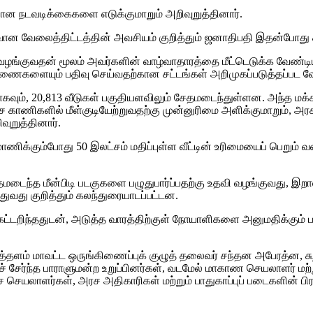
ன நடவடிக்கைகளை எடுக்குமாறும் அறிவுறுத்தினார்.
ிவான வேலைத்திட்டத்தின் அவசியம் குறித்தும் ஜனாதிபதி இதன்போது
 வழங்குவதன் மூலம் அவர்களின் வாழ்வாதாரத்தை மீட்டெடுக்க வேண்ட
களையும் பதிவு செய்வதற்கான சட்டங்கள் அறிமுகப்படுத்தப்பட வேண்
வும், 20,813 வீடுகள் பகுதியளவிலும் சேதமடைந்துள்ளன. அந்த மக
ரச காணிகளில் மீள்குடியேற்றுவதற்கு முன்னுரிமை அளிக்குமாறும்
வுறுத்தினார்.
ாணிக்கும்போது 50 இலட்சம் மதிப்புள்ள வீட்டின் உரிமையைப் பெறும
 சேதமடைந்த மீன்பிடி படகுகளை பழுதுபார்ப்பதற்கு உதவி வழங்குவது, 
ுவது குறித்தும் கலந்துரையாடப்பட்டன.
ட்டறிந்ததுடன், அடுத்த வாரத்திற்குள் நோயாளிகளை அனுமதிக்கும் பண
புத்தளம் மாவட்ட ஒருங்கிணைப்புக் குழுத் தலைவர் சந்தன அபேரத்ன,
் சேர்ந்த பாராளுமன்ற உறுப்பினர்கள், வடமேல் மாகாண செயலாளர் மற்று
 செயலாளர்கள், அரச அதிகாரிகள் மற்றும் பாதுகாப்புப் படைகளின் பிர