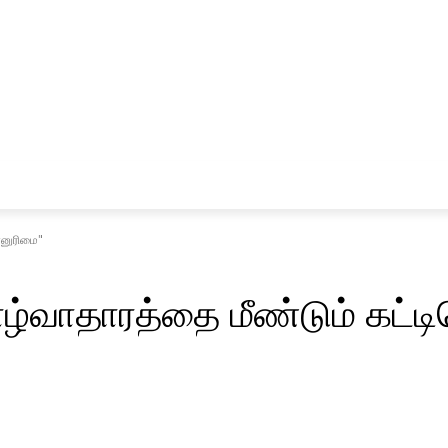
சினிமா
விளையாட்டு
ன்னுரிமை"
ாழ்வாதாரத்தை மீண்டும் கட்ட