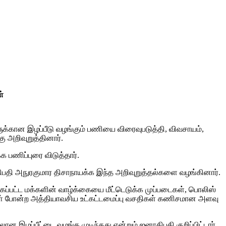
்
ளுக்கான இழப்பீடு வழங்கும் பணியை விரைவுபடுத்தி, விவசாயம்,
 அறிவுறுத்தினார்.
க பணிப்புரை விடுத்தார்.
திபதி அநுரகுமார திசாநாயக்க இந்த அறிவுறுத்தல்களை வழங்கினார்.
க்கப்பட்ட மக்களின் வாழ்க்கையை மீட்டெடுக்க முப்படைகள், பொலிஸ்
வீதிகள் போன்ற அத்தியாவசிய உட்கட்டமைப்பு வசதிகள் கணிசமான அளவு
இழப்பீட்டை வழங்க முடிந்தது என்றும் ஜனாதிபதி குறிப்பிட்டார்.