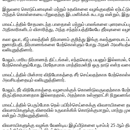
இதுவரை கொடுப்பனவுகள் மற்றும் உதவிகளை வழங்குவதில் ஏற்பட்டுள்
அந்தக் கொள்கையை மீறுவதற்கு இடமளிக்கக் கூடாது என்றும், இது 
மாவட்டத்தில் சேதமடைந்த பாதைகள் மற்றும் பாலங்களை புனரமைப்பது
அதிகாரிகளிடம் விசாரித்து, அந்த சந்தர்ப்பத்திலேயே தீர்வுகளை வழ
கலா ​​ஓயா, கீழ் பாலத்தின் நிர்மாணம் குறித்து இங்கு கலந்துரைய
ஜனாதிபதி, நிர்மாணங்களை மேற்கொள்ளும் போது அதன் அவசியத்த
வலியுறுத்தினார்.
மேலும், பாரிய நிர்மாணத் திட்டங்கள், எந்தவொரு பயனும் இல்லாம
மேற்கொள்ளும்போது, ​​பிரதேசமாக மாத்திரமன்றி ஒரு நாடு என்ற வகை
மாவட்டத்தில் மின்சார விநியோகத்தை சீர் செய்வதற்காக மேற்கொள்
அவசியத்தையும் வலியுறுத்தினார்.
மேலும், நீர் விநியோகத்தை வழமைக்குக் கொண்டுவருவதற்காக மேற்கொள
திருப்திகரமானதாக இல்லாததால், அதற்காக உள்ளூராட்சி நிறுவனங்
மாவட்டத்தில் பெரும்போக நெல் பயிர்ச்செய்கைக்கு விவசாயிகளை தய
விவசாயிகளுக்கு விரைவில் உருவாக்கிக் கொடுக்குமாறும், மாற்ற
என்றும் அறிவுறுத்தினார்.
விவசாயிகளுக்கு வழங்க வேண்டிய இழப்பீடுகளை டிசம்பர் 25 ஆம் தி