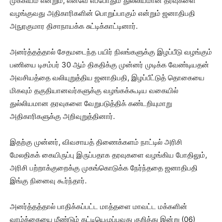
முக்கியம் என்றும், எனவே எப்போதும் துல்லியமான தரவுகளை
வழங்குவது அதிகாரிகளின் பொறுப்பாகும் என்றும் ஜனாதிபதி
அநுரகுமார திசாநாயக்க சுட்டிக்காட்டினார்.
அனர்த்தத்தால் சேதமடைந்த பயிர் நிலங்களுக்கு இழப்பீடு வழங்கும்
பணியை டிசம்பர் 30 ஆம் திகதிக்கு முன்னர் முடிக்க வேண்டியதன்
அவசியத்தை வலியுறுத்திய ஜனாதிபதி, இழப்பீட்டுத் தொகையை
மிகவும் தகுதியானவர்களுக்கு வழங்கக்கூடிய வகையில்
துல்லியமான தரவுகளை வேறுபடுத்திக் கண்டறியுமாறு
அதிகாரிகளுக்கு அறிவுறுத்தினார்.
இதற்கு முன்னர், விவசாயத் திணைக்களம் நாட்டில் அரிசி
மேலதிகக் கையிருப்பு இருப்பதாக தரவுகளை வழங்கிய போதிலும்,
அரிசி பற்றாக்குறைக்கு முகங்கொடுக்க நேர்ந்ததை ஜனாதிபதி
இங்கு நினைவு கூர்ந்தார்.
அனர்த்தத்தால் பாதிக்கப்பட்ட மாத்தளை மாவட்ட மக்களின்
வாழ்க்கையை மீண்டும் கட்டியெழுப்புவது குறித்து இன்று (06)