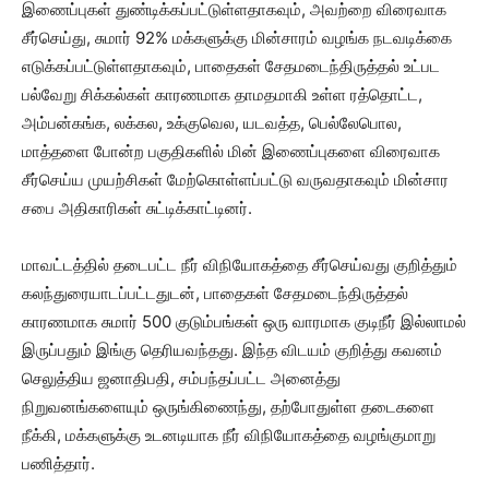
இணைப்புகள் துண்டிக்கப்பட்டுள்ளதாகவும், அவற்றை விரைவாக
சீர்செய்து, சுமார் 92% மக்களுக்கு மின்சாரம் வழங்க நடவடிக்கை
எடுக்கப்பட்டுள்ளதாகவும், பாதைகள் சேதமடைந்திருத்தல் உட்பட
பல்வேறு சிக்கல்கள் காரணமாக தாமதமாகி உள்ள ரத்தொட்ட,
அம்பன்கங்க, லக்கல, உக்குவெல, யடவத்த, பெல்லேபொல,
மாத்தளை போன்ற பகுதிகளில் மின் இணைப்புகளை விரைவாக
சீர்செய்ய முயற்சிகள் மேற்கொள்ளப்பட்டு வருவதாகவும் மின்சார
சபை அதிகாரிகள் சுட்டிக்காட்டினர்.
மாவட்டத்தில் தடைபட்ட நீர் விநியோகத்தை சீர்செய்வது குறித்தும்
கலந்துரையாடப்பட்டதுடன், பாதைகள் சேதமடைந்திருத்தல்
காரணமாக சுமார் 500 குடும்பங்கள் ஒரு வாரமாக குடிநீர் இல்லாமல்
இருப்பதும் இங்கு தெரியவந்தது. இந்த விடயம் குறித்து கவனம்
செலுத்திய ஜனாதிபதி, சம்பந்தப்பட்ட அனைத்து
நிறுவனங்களையும் ஒருங்கிணைந்து, தற்போதுள்ள தடைகளை
நீக்கி, மக்களுக்கு உடனடியாக நீர் விநியோகத்தை வழங்குமாறு
பணித்தார்.