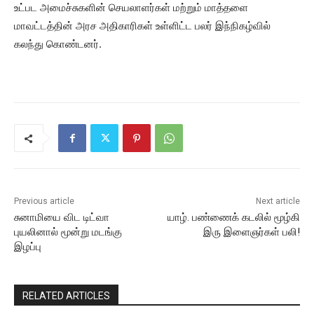
உட்பட அமைச்சுகளின் செயலாளர்கள் மற்றும் மாத்தளை
மாவட்டத்தின் அரச அதிகாரிகள் உள்ளிட்ட பலர் இந்நிகழ்வில்
கலந்து கொண்டனர்.
Previous article
Next article
சுனாமியை விட டிட்வா
யாழ். பண்ணைக் கடலில் மூழ்கி
புயலினால் மூன்று மடங்கு
இரு இளைஞர்கள் பலி!
இழப்பு
RELATED ARTICLES