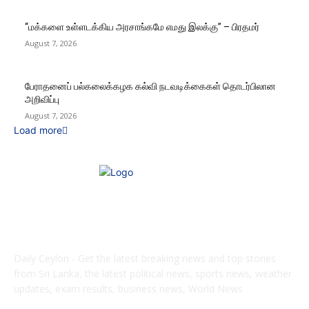
“மக்களை உள்ளடக்கிய அரசாங்கமே எமது இலக்கு” – பிரதமர்
August 7, 2026
பேராதனைப் பல்கலைக்கழக கல்வி நடவடிக்கைகள் தொடர்பிலான
அறிவிப்பு
August 7, 2026
Load more
ABOUT US
Daily Ceylon - Get the latest breaking news and top stories
from Sri Lanka, the latest political news, sports news, weather
updates, exam results, business news, World News