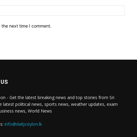
Websit
r the next time I comment.
 US
lon - Get the latest breaking news and top stories from Sri
e latest political news, sports news, weather updates, exam
business news, World News
us:
info@dailyceylon.lk