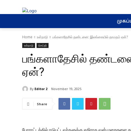
முகப்ப
Home
உள்நாடு
பங்களாதேசில் தண்டனை: இலங்கையில் தாமதம் ஏன்?
உள்நாடு
செய்தி
பங்களாதேசில் தண்டனை
ஏன்?
By
Editor 2
November 19, 2025
Share
போராட்டத்தில் ஈடுபட்டவர்களுக்கு எதிராக வன்முறைகளை கட