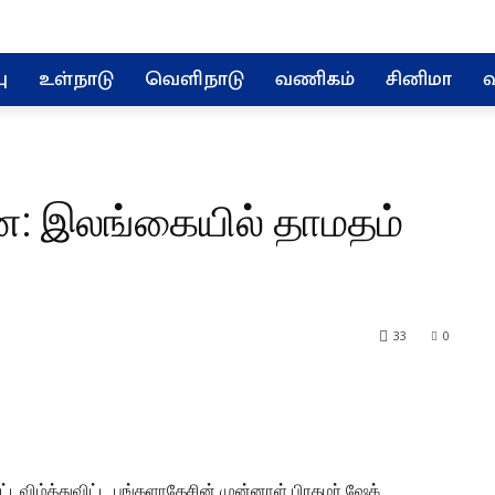
ு
உள்நாடு
வெளிநாடு
வணிகம்
சினிமா
வ
: இலங்கையில் தாமதம்
33
0
்டவிழ்த்துவிட்ட பங்களாதேசின் முன்னாள் பிரதமர் ஷேக்