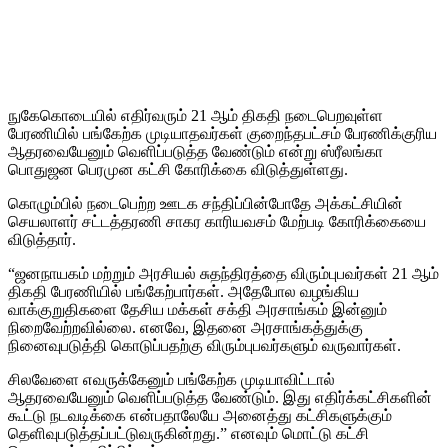
நுகேகொடையில் எதிர்வரும் 21 ஆம் திகதி நடைபெறவுள்ள
பேரணியில் பங்கேற்க முடியாதவர்கள் குறைந்தபட்சம் பேரணிக்குரிய
ஆதரவையேனும் வெளிப்படுத்த வேண்டும் என்று ஸ்ரீலங்கா
பொதுஜன பெரமுன கட்சி கோரிக்கை விடுத்துள்ளது.
கொழும்பில் நடைபெற்ற ஊடக சந்திப்பின்போதே அக்கட்சியின்
செயலாளர் சட்டத்தரணி சாகர காரியவசம் மேற்படி கோரிக்கையை
விடுத்தார்.
“ஜனநாயகம் மற்றும் அரசியல் சுதந்திரத்தை விரும்புபவர்கள் 21 ஆம்
திகதி பேரணியில் பங்கேற்பார்கள். அதேபோல வழங்கிய
வாக்குறுதிகளை தேசிய மக்கள் சக்தி அரசாங்கம் இன்னும்
நிறைவேற்றவில்லை. எனவே, இதனை அரசாங்கத்துக்கு
நினைவுபடுத்தி கொடுப்பதற்கு விரும்புபவர்களும் வருவார்கள்.
சிலவேளை எவருக்கேனும் பங்கேற்க முடியாவிட்டால்
ஆதரவையேனும் வெளிப்படுத்த வேண்டும். இது எதிர்க்கட்சிகளின்
கூட்டு நடவடிக்கை என்பதாலேயே அனைத்து கட்சிகளுக்கும்
தெளிவுபடுத்தப்பட்டுவருகின்றது.” எனவும் மொட்டு கட்சி