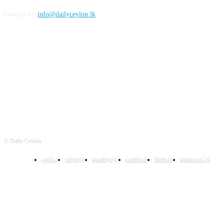
Contact us:
info@dailyceylon.lk
FOLLOW US
© Daily Ceylon
முகப்பு
உள்நாடு
வெளிநாடு
வணிகம்
சினிமா
விளையாட்டு