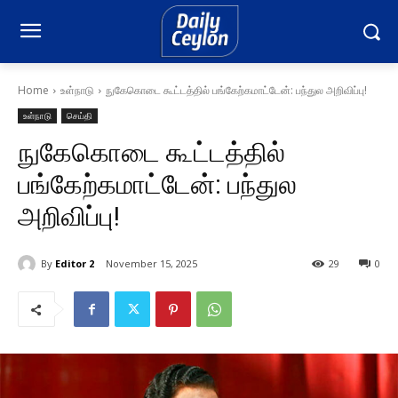
Home
உள்நாடு
நுகேகொடை கூட்டத்தில் பங்கேற்கமாட்டேன்: பந்துல அறிவிப்பு!
உள்நாடு
செய்தி
நுகேகொடை கூட்டத்தில்
பங்கேற்கமாட்டேன்: பந்துல
அறிவிப்பு!
By
Editor 2
November 15, 2025
29
0