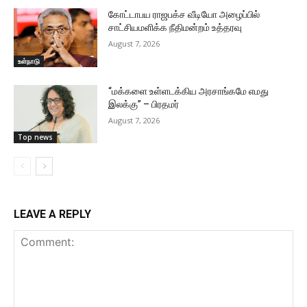
கோட்டாபய ராஜபக்ச வீடியோ அழைப்பில்
சாட்சியமளிக்க நீதிமன்றம் உத்தரவு
August 7, 2026
உள்நாடு
“மக்களை உள்ளடக்கிய அரசாங்கமே எமது
இலக்கு” – பிரதமர்
August 7, 2026
Top news
LEAVE A REPLY