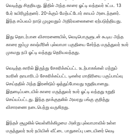
வெடித்து சிதறியது. இதில் அந்த காரை ஓட்டி வந்​தவர் உட்பட 13
பேர் உயி​ரிழந்​தனர். 20-க்​கும் மேற்​பட்​டோர் காயம் அடைந்​தனர்.
இந்த சம்​பவம் நாடு முழு​வதும் அதிர்வலைகளை ஏற்​படுத்​தி​யது.
இது தொடர்​பான விசா​ரணை​யில், வெடிபொருளு​டன் கூடிய அந்த
காரை ஜம்மு காஷ்மீரின் புல்​வாமா பகு​தியை சேர்ந்த மருத்​து​வர் உமர்
முகமது நபி ஓட்டி வந்​தது தெரிய​வந்​தது.
வெடித்த காரில் இருந்து சேகரிக்கப்பட்ட உடற்பாகங்கள் மற்றும்
உமரின் தாயாரிடம் சேகரிக்கப்பட்ட டிஎன்ஏ மாதிரியை பகுப்பாய்வு
செய்ததில் அந்த இரண்டும் ஒத்துப்போவது உறுதியானது.
இதனடிப்படையில் காரை மருத்துவர் உமர் ஓட்டி வந்தது உறுதி
செய்யப்பட்டது. இந்த தாக்குதலில் அவரது பங்கு குறித்து
விசாரணை நடைபெற்று வருகிறது.
இந்தச் சூழலில் வெள்ளிக்கிழமை அன்று புல்வாமாவில் உள்ள
மருத்துவர் உமர் நபியின் வீட்டை பாதுகாப்பு படையினர் வெடி