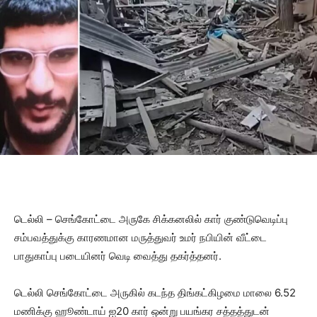
டெல்லி – செங்கோட்டை அருகே சிக்கனலில் கார் குண்டுவெடிப்பு
சம்பவத்துக்கு காரணமான மருத்துவர் உமர் நபியின் வீட்டை
பாதுகாப்பு படையினர் வெடி வைத்து தகர்த்தனர்.
டெல்லி செங்​கோட்டை அரு​கில் கடந்த திங்​கட்​கிழமை மாலை 6.52
மணிக்கு ஹூண்​டாய் ஐ20 கார் ஒன்று பயங்கர சத்​தத்​துடன்