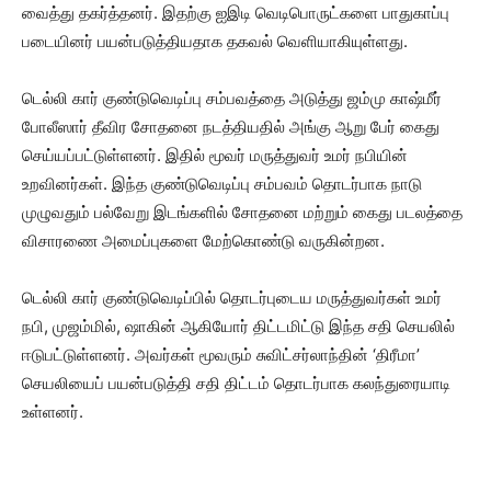
வைத்து தகர்த்தனர். இதற்கு ஐஇடி வெடிபொருட்களை பாதுகாப்பு
படையினர் பயன்படுத்தியதாக தகவல் வெளியாகியுள்ளது.
டெல்லி கார் குண்டுவெடிப்பு சம்பவத்தை அடுத்து ஜம்மு காஷ்மீர்
போலீஸார் தீவிர சோதனை நடத்தியதில் அங்கு ஆறு பேர் கைது
செய்யப்பட்டுள்ளனர். இதில் மூவர் மருத்துவர் உமர் நபியின்
உறவினர்கள். இந்த குண்டுவெடிப்பு சம்பவம் தொடர்பாக நாடு
முழுவதும் பல்வேறு இடங்களில் சோதனை மற்றும் கைது படலத்தை
விசாரணை அமைப்புகளை மேற்கொண்டு வருகின்றன.
டெல்லி கார் குண்​டு​வெடிப்​பில் தொடர்​புடைய மருத்​து​வர்​கள் உமர்
நபி, முஜம்​மில், ஷாகின் ஆகியோர் திட்​ட​மிட்டு இந்த சதி செயலில்
ஈடுபட்டுள்ளனர். அவர்கள் மூவரும் சுவிட்​சர்​லாந்தின் ‘திரீமா’
செயலியைப் பயன்​படுத்தி சதி திட்​டம் தொடர்​பாக கலந்​துரை​யாடி
உள்​ளனர்.