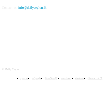
Contact us:
info@dailyceylon.lk
FOLLOW US
© Daily Ceylon
முகப்பு
உள்நாடு
வெளிநாடு
வணிகம்
சினிமா
விளையாட்டு