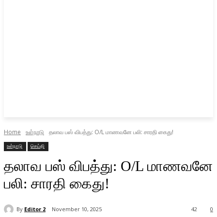
Home
உள்நாடு
தலாவ பஸ் விபத்து: O/L மாணவனே பலி: சாரதி கைது!
உள்நாடு
செய்தி
தலாவ பஸ் விபத்து: O/L மாணவனே
பலி: சாரதி கைது!
By
Editor 2
November 10, 2025
42
0