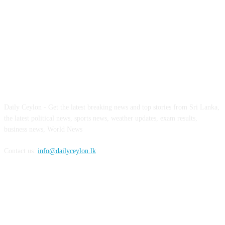
ABOUT US
Daily Ceylon - Get the latest breaking news and top stories from Sri Lanka,
the latest political news, sports news, weather updates, exam results,
business news, World News
Contact us:
info@dailyceylon.lk
FOLLOW US