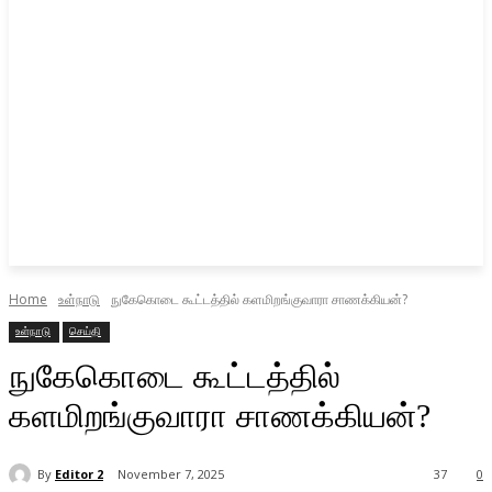
Home
உள்நாடு
நுகேகொடை கூட்டத்தில் களமிறங்குவாரா சாணக்கியன்?
உள்நாடு
செய்தி
நுகேகொடை கூட்டத்தில்
களமிறங்குவாரா சாணக்கியன்?
By
Editor 2
November 7, 2025
37
0