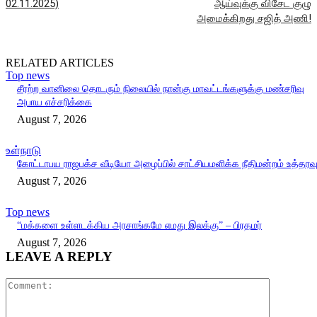
02.11.2025)
ஆய்வுக்கு விசேட குழு
அமைக்கிறது சஜித் அணி!
RELATED ARTICLES
Top news
சீரற்ற வானிலை தொடரும் நிலையில் நான்கு மாவட்டங்களுக்கு மண்சரிவு
அபாய எச்சரிக்கை
August 7, 2026
உள்நாடு
கோட்டாபய ராஜபக்ச வீடியோ அழைப்பில் சாட்சியமளிக்க நீதிமன்றம் உத்தரவ
August 7, 2026
Top news
“மக்களை உள்ளடக்கிய அரசாங்கமே எமது இலக்கு” – பிரதமர்
August 7, 2026
LEAVE A REPLY
Comment: