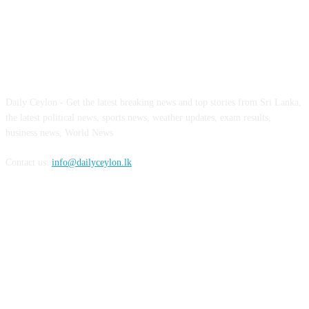
ABOUT US
Daily Ceylon - Get the latest breaking news and top stories from Sri Lanka,
the latest political news, sports news, weather updates, exam results,
business news, World News
Contact us:
info@dailyceylon.lk
FOLLOW US