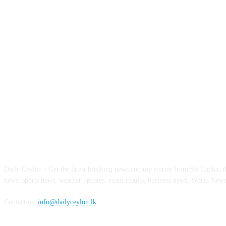
ABOUT US
Daily Ceylon - Get the latest breaking news and top stories from Sri Lanka, the
news, sports news, weather updates, exam results, business news, World New
Contact us:
info@dailyceylon.lk
FOLLOW US