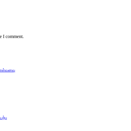
me I comment.
ொள்வனவு
ற்பு