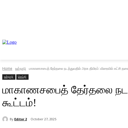
முகப்பு
உள்நாடு
வெளிநாடு
வணிகம்
Home
உள்நாடு
மாகாணசபைத் தேர்தலை நடத்துவதில் அரசு தீவிரம்: விரைவில் கட்சி தலை
உள்நாடு
செய்தி
மாகாணசபைத் தேர்தலை நடத்த
கூட்டம்!
By
Editor 2
October 27, 2025