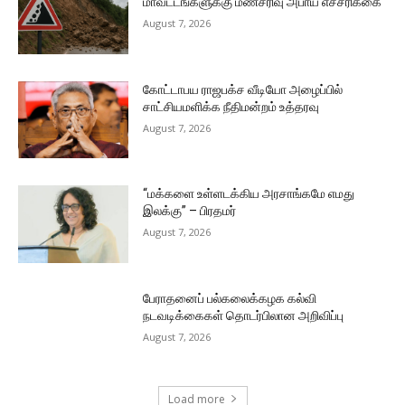
மாவட்டங்களுக்கு மண்சரிவு அபாய எச்சரிக்கை
August 7, 2026
கோட்டாபய ராஜபக்ச வீடியோ அழைப்பில்
சாட்சியமளிக்க நீதிமன்றம் உத்தரவு
August 7, 2026
“மக்களை உள்ளடக்கிய அரசாங்கமே எமது
இலக்கு” – பிரதமர்
August 7, 2026
பேராதனைப் பல்கலைக்கழக கல்வி
நடவடிக்கைகள் தொடர்பிலான அறிவிப்பு
August 7, 2026
Load more