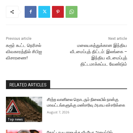
Previous article
Next article
கரூர் கூட்ட நெரிசல்
மலையகத்துக்கான இந்திய
விவகாரத்தில் சிபிஐ
வீடமைப்புத் திட்டம்: இலங்கை –
விசாரணை!
இந்திய வீடமைப்புத்
திட்டமாக்கப்பட வேண்டும்
RELATED ARTICLES
சீரற்ற வானிலை தொடரும் நிலையில் நான்கு
மாவட்டங்களுக்கு மண்சரிவு அபாய எச்சரிக்கை
August 7, 2026
Top news
கோட்டாபய ராஜபக்ச வீடியோ அழைப்பில்