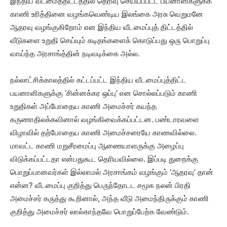
இந்திய வீடமைத்திட்டத்தில் தெரிவு செய்யப்பட்ட பயனாளிகளுக்க
காணி உரித்தினை வழங்கவெண்டிய இலங்கை அரசு வெறுமனே
ஆதரவு வழங்குகிறோம் என இந்திய வீடமைப்புத் திட்டத்தில்
வீடுகளை உறுதி செய்யும் கடிதங்களைக் கொடுப்பது ஒரு பொறுப்பு
வாய்ந்த அரசாங்த்தின் நடிவடிக்கை அல்ல.
நல்லாட்சிக்காலத்தில் கட்டப்பட்ட இந்திய வீடமைப்புத்திட்ட
பயனாளிகளுக்கு ‘சின்னக்கர ஒப்பு’ என சொல்லப்படும் காணி
உறுதிகள் அப்போதைய காணி அமைச்சர் கயந்த
கருணாதிலக்கவினால் வழங்கிவைக்கப்பட்டன. பண்டாரவளை
விழாவில் தற்போதைய காணி அமைச்சரையே காணவில்லை.
மாவட்ட காணி மறுசீரமைப்பு ஆணையாளருக்கு அழைப்பு
விடுக்கப்பட்டதா என்பதுகூட தெரியவில்லை. இப்படி துறைக்கு
பொறுப்பானவர்கள் இல்லாமல் அரசாங்கம் வழங்கும் ‘ஆதரவு’ தான்
என்ன? வீடமைப்பு குறித்து பெருந்தோடட சமூக நலன் பிரதி
அமைச்சர் கருத்து கூறினால், அந்த வீடு அமைந்திருக்கும் காணி
குறித்து அமைச்சர் லால்காந்தவே பொறுப்பேற்க வேண்டும்.