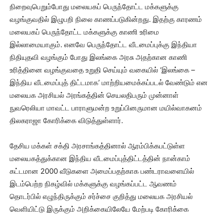
நிறைவுபெறும்போது மலையகப் பெருந்தோட்ட மக்களுக்கு
வழங்குவதில் இழுபறி நிலை காணப்படுகின்றது. இதற்கு காரணம்
மலையகப் பெருந்தோட்ட மக்களுக்கு காணி உரிமை
இல்லாமையாகும். எனவே பெருந்தோட்ட வீடமைப்புக்கு இந்தியா
நிதியுதவி வழங்கும் போது இலங்கை அரசு அதற்கான காணி
உரித்தினை வழங்குவதை உறுதி செய்யும் வகையில் ‘இலங்கை –
இந்திய வீடமைப்புத் திட்டமாக’ மாற்றியமைக்கப்படல் வேண்டும் என
மலையக அரசியல் அரங்கத்தின் செயலதிபரும் முன்னாள்
நுவரெலியா மாவட்ட பாராளுமன்ற உறுப்பினருமான மயில்வாகனம்
திலகராஜா கோரிக்கை விடுத்துள்ளார்.
தேசிய மக்கள் சக்தி அரசாங்கத்தினால் ஆரம்பிக்கபட்டுள்ள
மலையகத்துக்கான இந்திய வீடமைப்புத்திட்டத்தின் நான்காம்
கட்டமான 2000 வீடுகளை அமைப்பதற்காக பண்டராவளையில்
இடம்பெற்ற நிகழ்வில் மக்களுக்கு வழங்கப்பட்ட ஆவணம்
தொடர்பில் எழுந்திருக்கும் சர்ச்சை குறித்து மலையக அரசியல்
வெளியிட்டு இருக்கும் அறிக்கையிலேயே மேற்படி கோரிக்கை