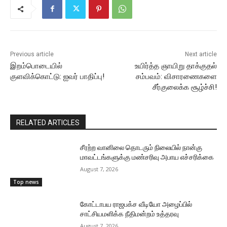
Previous article
Next article
இறம்பொடையில்
உயிர்த்த ஞாயிறு தாக்குதல்
குளவிக்கொட்டு: ஐவர் பாதிப்பு!
சம்பவம்: விசாரணைகளை
சீர்குலைக்க சூழ்ச்சி!
RELATED ARTICLES
சீரற்ற வானிலை தொடரும் நிலையில் நான்கு
மாவட்டங்களுக்கு மண்சரிவு அபாய எச்சரிக்கை
August 7, 2026
Top news
கோட்டாபய ராஜபக்ச வீடியோ அழைப்பில்
சாட்சியமளிக்க நீதிமன்றம் உத்தரவு
August 7, 2026