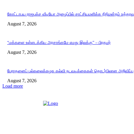
கோட்டாபய ராஜபக்ச வீடியோ அழைப்பில் சாட்சியமளிக்க நீதிமன்றம் உத்தரவ
August 7, 2026
“மக்களை உள்ளடக்கிய அரசாங்கமே எமது இலக்கு” – பிரதமர்
August 7, 2026
பேராதனைப் பல்கலைக்கழக கல்வி நடவடிக்கைகள் தொடர்பிலான அறிவிப்பு
August 7, 2026
Load more