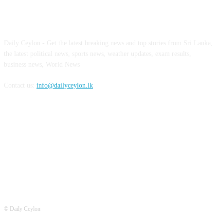
ABOUT US
Daily Ceylon - Get the latest breaking news and top stories from Sri Lanka,
the latest political news, sports news, weather updates, exam results,
business news, World News
Contact us:
info@dailyceylon.lk
FOLLOW US
© Daily Ceylon