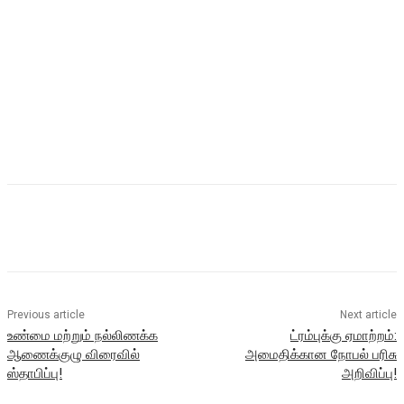
Previous article
Next article
உண்மை மற்றும் நல்லிணக்க
ட்ரம்புக்கு ஏமாற்றம்:
ஆணைக்குழு விரைவில்
அமைதிக்கான நோபல் பரிசு
ஸ்தாபிப்பு!
அறிவிப்பு!