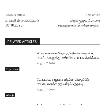
Previous article
Next article
மரக்கறி விலைப்பட்டியல்
சுற்றுச்சூழல் ஆர்வலர்
(06.10.2025)
துன்புறுத்தல்: இஸ்ரேல் மறுப்பு!
RELATED ARTICLES
சீரற்ற வானிலை தொடரும் நிலையில் நான்கு
மாவட்டங்களுக்கு மண்சரிவு அபாய எச்சரிக்கை
August 7, 2026
Top news
கோட்டாபய ராஜபக்ச வீடியோ அழைப்பில்
சாட்சியமளிக்க நீதிமன்றம் உத்தரவு
August 7, 2026
உள்நாடு