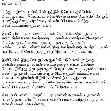
கூறியுள்ளார்.
அந்தப் பதிவில் படகின் மேல்புறத்தில் கிரெட்டா தன்பெர்க்
அமர்ந்துள்ளார். இந்த பயணத்தில் நெல்சன் மண்டேலாவின் பேரனும்
பயணித்துள்ளார். அவர்களுடன் ஐரோப்பியாவை சேர்ந்த
செயற்பாட்டாளர்களும் உள்ளனர்.
இஸ்ரேலின் நடவடிக்கை சில மணி நேரம் வரை தொடரும் என
எதிர்பார்க்கிறோம். அவர்களது படகுகள் அனைத்தும் இஸ்ரேலின்
அஸ்தோது நகரில் உள்ள துறைமுகத்துக்கு கொண்டு
செல்லப்படலாம். பின்னர் அங்கிருந்து அவர்கள் நாடு கடத்தப்படலாம்
என இத்தாலி வெளியுறவுத்துறை அமைச்சர் கூறியுள்ளார்.
இஸ்ரேலின் இந்த செயலுக்கு துருக்கி கடும் கண்டனத்தை
தெரிவித்துள்ளது. சர்வதேச சட்டத்துக்கு எதிராக இஸ்ரேல்
செயல்படுகிறது. நிவாரண உதவி பொருட்களுடன் படகுகளில் காசா
சென்ற துருக்கி நாட்டினர் மற்றும் அவர்களுடன் உள்ளவர்களை
உடனடியாக இஸ்ரேல் விடுவிக்க வேண்டும். அதற்கான
நடவடிக்கையை நாங்கள் முன்னெடுத்துள்ளோம் என துருக்கியின்
வெளியுறவுத்துறை அமைச்சர் தெரிவித்துள்ளார்.
ஸ்பெயின் உள்ளிட்ட ஐரோப்பிய நாடுகளின் அரசுகள் படகுகளில்
பயணித்தவர்களின் நிலையை உன்னிப்பாக கவனித்து வருவதாக
தகவல் வெளியாகியுள்ளது.