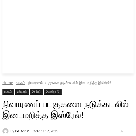
Home
உலகம்
நிவாரணப் படகுகளை நடுக்கடலில் இடைமறித்த இஸ்ரேல்!
உலகம்
உள்நாடு
செய்தி
வெளிநாடு
நிவாரணப் படகுகளை நடுக்கடலில்
இடைமறித்த இஸ்ரேல்!
By
Editor 2
October 2, 2025
39
0