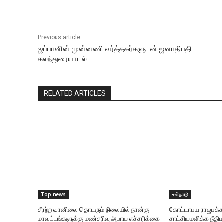
Previous article
ஜப்பானின் முன்னணி வர்த்தகர்களுடன் ஜனாதிபதி
கலந்துரையாடல்
RELATED ARTICLES
Top news
உள்நாடு
சீரற்ற வானிலை தொடரும் நிலையில் நான்கு
கோட்டாபய ராஜபக்ச
மாவட்டங்களுக்கு மண்சரிவு அபாய எச்சரிக்கை
சாட்சியமளிக்க நீதிம