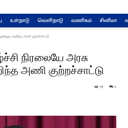
ு
உள்நாடு
வெளிநாடு
வணிகம்
சினிமா
வ
ுகிறது: மஹிந்த அணி குற்றச்சாட்டு
்ச்சி நிரலையே அரசு
ிந்த அணி குற்றச்சாட்டு
39
0