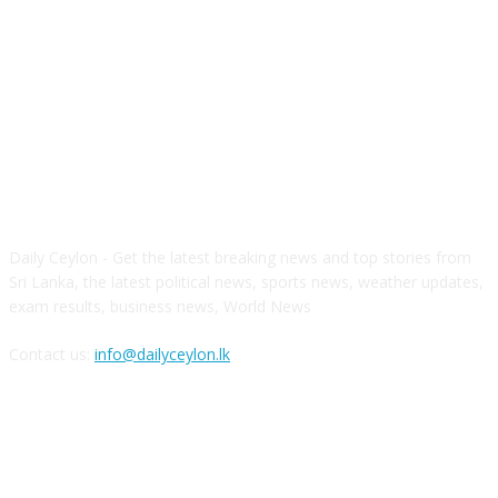
ABOUT US
Daily Ceylon - Get the latest breaking news and top stories from
Sri Lanka, the latest political news, sports news, weather updates,
exam results, business news, World News
Contact us:
info@dailyceylon.lk
FOLLOW US