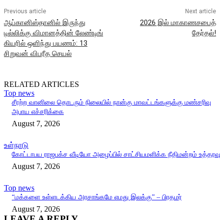
Previous article
Next article
ஆப்கானிஸ்தானில் இருந்து
2026 இல் மாகாணசபைத்
டில்லிக்கு விமானத்தின் லேண்டிங்
தேர்தல்!
கியரில் ஒளிந்து பயணம்: 13
சிறுவன் விபரீத செயல்
RELATED ARTICLES
Top news
சீரற்ற வானிலை தொடரும் நிலையில் நான்கு மாவட்டங்களுக்கு மண்சரிவு
அபாய எச்சரிக்கை
August 7, 2026
உள்நாடு
கோட்டாபய ராஜபக்ச வீடியோ அழைப்பில் சாட்சியமளிக்க நீதிமன்றம் உத்தரவ
August 7, 2026
Top news
“மக்களை உள்ளடக்கிய அரசாங்கமே எமது இலக்கு” – பிரதமர்
August 7, 2026
LEAVE A REPLY