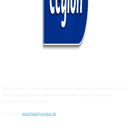
ABOUT US
Daily Ceylon - Get the latest breaking news and top stories from Sri Lanka,
the latest political news, sports news, weather updates, exam results,
business news, World News
Contact us:
info@dailyceylon.lk