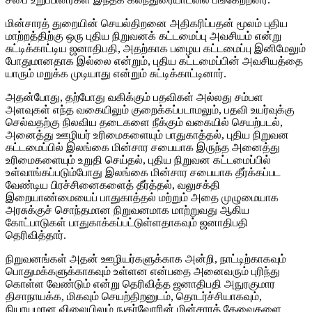
மின்சாரத் துறையின் செயல்திறனை அதிகரிப்பதன் மூலம் புதிய
மாற்றத்திற்கு ஒரு புதிய நிறுவனக் கட்டமைப்பு அவசியம் என்று
சுட்டிக்காட்டிய ஜனாதிபதி, அதற்காக பழைய கட்டமைப்பு இனிமேலும்
போதுமானதாக இல்லை என்றும், புதிய கட்டமைப்பின் அவசியத்தை
யாரும் மறுக்க முடியாது என்றும் சுட்டிக்காட்டினார்.
அதன்போது, தற்போது வகிக்கும் பதவிகள் அல்லது சம்பள
அளவுகள் எந்த வகையிலும் குறைக்கப்படாமலும், பதவி உயர்வுக்கு
செல்வதற்கு நிலவிய தடைகளை நீக்கும் வகையில் செயற்படல்,
அனைத்து ஊழியர் உரிமைகளையும் பாதுகாத்தல், புதிய நிறுவன
கட்டமைப்பில் இலங்கை மின்சார சபையாக இருந்த அனைத்து
உரிமைகளையும் உறுதி செய்தல், புதிய நிறுவன கட்டமைப்பில்
உள்வாங்கப்படும்போது இலங்கை மின்சார சபையாக தீர்க்கப்பட
வேண்டிய பிரச்சினைகளைத் தீர்த்தல், வலுசக்தி
இறையாண்மையைப் பாதுகாத்தல் மற்றும் அதை முழுமையாக
அரசுக்குச் சொந்தமான நிறுவனமாக மாற்றுவது ஆகிய
கோட்பாடுகள் பாதுகாக்கப்பட்டுள்ளதாகவும் ஜனாதிபதி
தெரிவித்தார்.
நிறுவனங்கள் அதன் ஊழியர்களுக்காக அன்றி, நாட்டிற்காகவும்
பொதுமக்களுக்காகவும் உள்ளன என்பதை அனைவரும் புரிந்து
கொள்ள வேண்டும் என்று தெரிவித்த ஜனாதிபதி அநுரகுமார
திசாநாயக்க, மிகவும் செயற்திறனுடம், தொடர்ச்சியாகவும்,
நியாயமான விலையிலும் நுகர்வோரின் மின்சாரத் தேவைகளை