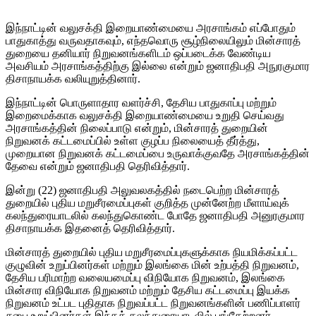
இந்நாட்டின் வலுசக்தி இறையாண்மையை அரசாங்கம் எப்போதும்
பாதுகாத்து வருவதாகவும், எந்தவொரு சூழ்நிலையிலும் மின்சாரத்
துறையை தனியார் நிறுவனங்களிடம் ஒப்படைக்க வேண்டிய
அவசியம் அரசாங்கத்திற்கு இல்லை என்றும் ஜனாதிபதி அநுரகுமார
திசாநாயக்க வலியுறுத்தினார்.
இந்நாட்டின் பொருளாதார வளர்ச்சி, தேசிய பாதுகாப்பு மற்றும்
இறைமைக்காக வலுசக்தி இறையாண்மையை உறுதி செய்வது
அரசாங்கத்தின் நிலைப்பாடு என்றும், மின்சாரத் துறையின்
நிறுவனக் கட்டமைப்பில் உள்ள குழப்ப நிலையைத் தீர்த்து,
முறையான நிறுவனக் கட்டமைப்பை உருவாக்குவதே அரசாங்கத்தின்
தேவை என்றும் ஜனாதிபதி தெரிவித்தார்.
இன்று (22) ஜனாதிபதி அலுவலகத்தில் நடைபெற்ற மின்சாரத்
துறையில் புதிய மறுசீரமைப்புகள் குறித்த முன்னேற்ற மீளாய்வுக்
கலந்துரையாடலில் கலந்துகொண்ட போதே ஜனாதிபதி அனுரகுமார
திசாநாயக்க இதனைத் தெரிவித்தார்.
மின்சாரத் துறையில் புதிய மறுசீரமைப்புகளுக்காக நியமிக்கப்பட்ட
குழுவின் உறுப்பினர்கள் மற்றும் இலங்கை மின் உற்பத்தி நிறுவனம்,
தேசிய பரிமாற்ற வலையமைப்பு விநியோக நிறுவனம், இலங்கை
மின்சார விநியோக நிறுவனம் மற்றும் தேசிய கட்டமைப்பு இயக்க
நிறுவனம் உட்பட புதிதாக நிறுவப்பட்ட நிறுவனங்களின் பணிப்பாளர்
சபை உறுப்பினர்கள் இந்தக் கலந்துரையாடலில் பங்கேற்றனர்.