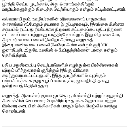
பூர்த்தி செய்ய முடிந்தால், அது அரசாங்கத்திற்கும்
ஊழியர்களுக்கும் கிடைத்த வெற்றியாகும் என்றும் சுட்டிக்காட்டினார்.
எவ்வாறாயினும், ஊழியர்களின் உரிமைகளைப் பாதுகாக்க
அரசாங்கம் எப்போதும் தயாராக இருப்பதாகவும், இலங்கை மின்சார
சபையில் நடப்பது நீண்டகால நிறுவன கட்டமைப்பை புதிய நிறுவன
கட்டமைப்பாக மாற்றுவது மாத்திரமே என்றும், இது விற்பனையோ,
அரச உரிமையை கைவிடுவதோ அல்லது வலுசக்தி
இறையாண்மையை கைவிடுவதோ அல்ல என்றும் குறிப்பிட்ட
ஜனாதிபதி, இதுவே உலகின் அபிவிருத்திக்கான பாதை என்றும்
தெரிவித்தார்.
புதிய மறுசீரமைப்பு செயற்பாடுகளில் எழுந்துள்ள பிரச்சினைகள்
மற்றும் பரிந்துரைகள் குறித்தும் இங்கு விரிவாக
கலந்துரையாடப்பட்டதுடன், இந்த முயற்சிகளில் வழங்கும்
பங்களிப்புக்காக குழு உறுப்பினர்களுக்கு ஜனாதிபதி தனது
நன்றியைத் தெரிவித்தார்.
வலுசக்தி அமைச்சர் குமார ஜயகொடி, மின்சக்தி மற்றும் வலுசக்தி
அமைச்சின் செயலாளர் பேராசிரியர் உதயங்க ஹேமபால மற்றும்
மின்சார சபையின் அதிகாரிகள் பலரும் இந்த நிகழ்வில் கலந்து
கொண்டனர்.