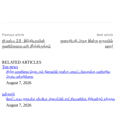
Previous article
Next article
ஜி.எஸ்.டி 2.0 : இந்தியாவின்
ஜனாதிபதி அநுர இன்று ஐ.நாவில்
துணிச்சலாக வரி சீர்த்திருத்தம்
உரை!
RELATED ARTICLES
Top news
சீரற்ற வானிலை தொடரும் நிலையில் நான்கு மாவட்டங்களுக்கு மண்சரிவு
அபாய எச்சரிக்கை
August 7, 2026
உள்நாடு
கோட்டாபய ராஜபக்ச வீடியோ அழைப்பில் சாட்சியமளிக்க நீதிமன்றம் உத்தரவ
August 7, 2026