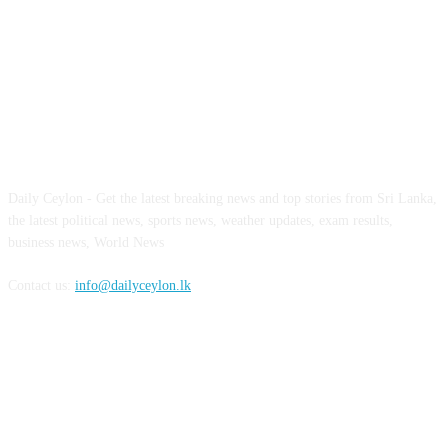
ABOUT US
Daily Ceylon - Get the latest breaking news and top stories from Sri Lanka,
the latest political news, sports news, weather updates, exam results,
business news, World News
Contact us:
info@dailyceylon.lk
FOLLOW US