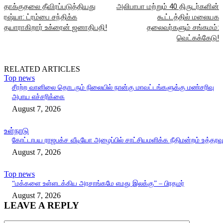
தாக்குதலை தீவிரப்படுத்தியது
அலிபாபா மற்றும் 40 திருடர்களின்
ரஷ்யா: ட்ரம்பை சந்திக்க
கூட்டத்தில் மலையக
தயாராகிறார் உக்ரைன் ஜனாதிபதி!
தலைவர்களும் சங்கமம்:
வெட்கக்கேடு!
RELATED ARTICLES
Top news
சீரற்ற வானிலை தொடரும் நிலையில் நான்கு மாவட்டங்களுக்கு மண்சரிவு
அபாய எச்சரிக்கை
August 7, 2026
உள்நாடு
கோட்டாபய ராஜபக்ச வீடியோ அழைப்பில் சாட்சியமளிக்க நீதிமன்றம் உத்தரவ
August 7, 2026
Top news
“மக்களை உள்ளடக்கிய அரசாங்கமே எமது இலக்கு” – பிரதமர்
August 7, 2026
LEAVE A REPLY