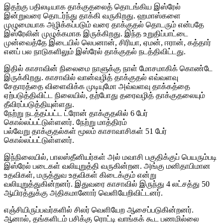
இதற்கு பதிலடியாக தாக்குதலைத் தொடங்கிய இஸ்ரேல்
இன்றுவரை தொடர்ந்து தாக்கி வருகிறது. ஹமாஸ்களை
முழுமையாக அழிக்கப்படும் வரை தாக்குதல் தொடரும் என்பதே
இஸ்ரேலின் முழுக்கமாக இருக்கிறது. இந்த உறுதிப்பாட்டை
முன்வைத்தே இடையில் லெபனான், சிரியா, ஏமன், ஈரான், கத்தார்
எனப் பல நாடுகளிலும் இஸ்ரேல் தாக்குதல் நடத்திவிட்டது.
இதில் காசாவின் நிலைமை நாளுக்கு நாள் மோசமாகிக் கொண்டே
இருக்கிறது. காசாவில் வான்வழித் தாக்குதல் எவ்வளவு
சேதாரத்தை விளைவிக்க முடியுமோ அவ்வளவு தாக்கத்தை
ஏற்படுத்திவிட்ட நிலையில், தற்போது தரைவழித் தாக்குதலையும்
தீவிரப்படுத்தியுள்ளது.
நேற்று நடத்தப்பட்ட ட்ரோன் தாக்குதலில் 6 பேர்
கொல்லப்பட்டுள்ளனர். நேற்று மாத்திரம்
பல்வேறு தாக்குதல்கள் மூலம் காசாவாசிகள் 51 பேர்
கொல்லப்பட்டுள்ளனர்.
இந்நிலையில், பாலஸ்தீனியர்கள் அல் மவாசி பகுதிக்குப் பெயரும்படி
இஸ்ரேல் படைகள் வலியுறுத்தி வருகின்றன. அங்கு மனிதாபிமான
உதவிகள், மருத்துவ உதவிகள் கிடைக்கும் என்று
வலியுறுத்துகின்றனர். இதுவரை காசாவில் இருந்து 4 லட்சத்து 50
ஆயிரத்துக்கு அதிகமானோர் வெளியேறிவிட்டனர்.
எஞ்சியிருப்பவர்களில் சிலர் வெளியேற ஆசைப்படுகின்றனர்.
ஆனால், தங்களிடம் பசிக்கு ரொட்டி வாங்கக் கூட பணமில்லை