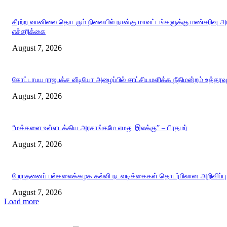
சீரற்ற வானிலை தொடரும் நிலையில் நான்கு மாவட்டங்களுக்கு மண்சரிவு 
எச்சரிக்கை
August 7, 2026
கோட்டாபய ராஜபக்ச வீடியோ அழைப்பில் சாட்சியமளிக்க நீதிமன்றம் உத்தரவ
August 7, 2026
“மக்களை உள்ளடக்கிய அரசாங்கமே எமது இலக்கு” – பிரதமர்
August 7, 2026
பேராதனைப் பல்கலைக்கழக கல்வி நடவடிக்கைகள் தொடர்பிலான அறிவிப்பு
August 7, 2026
Load more