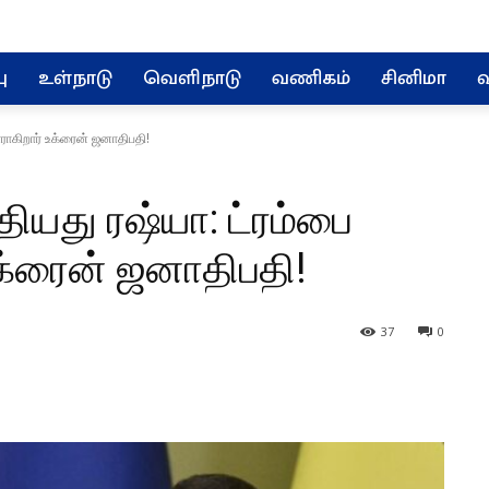
ு
உள்நாடு
வெளிநாடு
வணிகம்
சினிமா
வ
ாராகிறார் உக்ரைன் ஜனாதிபதி!
தியது ரஷ்யா: ட்ரம்பை
உக்ரைன் ஜனாதிபதி!
37
0