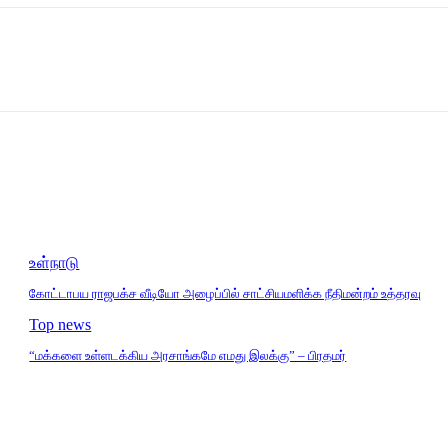
உள்நாடு
கோட்டாபய ராஜபக்ச வீடியோ அழைப்பில் சாட்சியமளிக்க நீதிமன்றம் உத்தரவு
Top news
“மக்களை உள்ளடக்கிய அரசாங்கமே எமது இலக்கு” – பிரதமர்