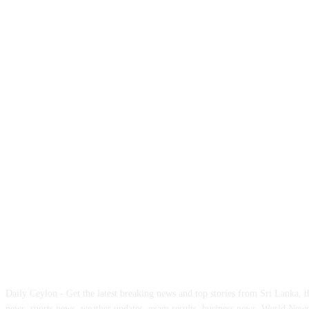
ABOUT US
Daily Ceylon - Get the latest breaking news and top stories from Sri Lanka, the
news, sports news, weather updates, exam results, business news, World New