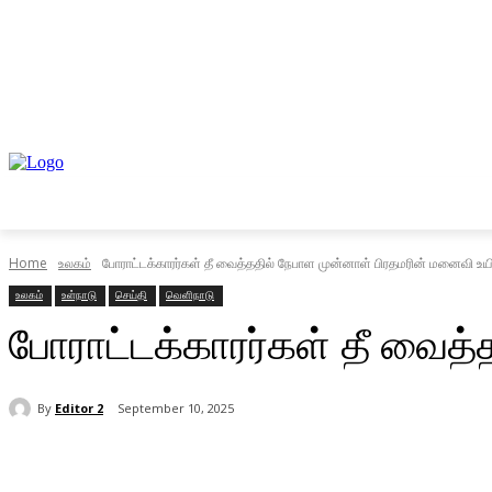
முகப்பு
உள்நாடு
வெளிநாடு
வணிகம்
Home
உலகம்
போராட்டக்காரர்கள் தீ வைத்ததில் நேபாள முன்னாள் பிரதமரின் மனைவி உயிர
உலகம்
உள்நாடு
செய்தி
வெளிநாடு
போராட்டக்காரர்கள் தீ வைத்
By
Editor 2
September 10, 2025
Share