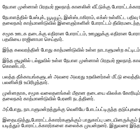
நேபாள முன்னாள் பிரதமர் ஜலநாத் கானலின் வீட்டுக்கு போராட்டக்கா
நேபாளத்தில் பேஸ்புக், யூடியூப், இன்ஸ்டாகிராம், எக்ஸ் உள்ளிட்
தலைநகர் காத்மாண்டுவில் இளைஞர்களின் போராட்டம் தீவிரமடைந்த
சமூக ஊடக தடைக்கு எதிரான போராட்டம், ஊழலுக்கு எதிரான போராட்டமா
பதவியை ராஜினாமா செய்தார்.
இந்த கலவரத்தின் போது காத்மண்டுவில் உள்ள நாடாளுமன்ற கட்டிடம்
இந்த சூழலில் டல்லுவில் உள்ள நேபாள முன்னாள் பிரதமர் ஜலநாத் கானல
கொண்டார்.
பலத்த தீக்காயங்களுடன் அவரை அவரது உறவினர்கள் மீட்டு வைத்தியச
பலனின்றி உயிரிழந்தார்.
முன்னதாக, சமூக வலை​தளங்​கள் மீதான தடையை விலக்க கோரி​யும், நாட்
தலைநகர் காத்​மாண்​டு​வில் பேரணி நடத்தினர்.
அப்​போது, நாடாளு​மன்​றத்​துக்கு வெளியே போடப்​பட்​டிருந்த தடுப்​பு​க
இதையடுத்​து,போ​ராட்​டக்​காரர்​களுக்​கும் பாது​காப்பு படை​யினருக்​கும
யடித்​தும் போ​ராட்​டக்​காரர்​களை கலைக்க முயன்​றனர். இதுவரை இந்த க