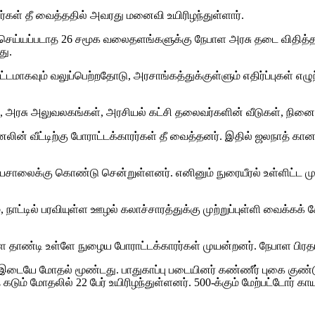
ரர்கள் தீ வைத்ததில் அவரது மனைவி உயிரிழந்துள்ளார்.
ட பதிவு செய்யப்படாத 26 சமூக வலைதளங்களுக்கு நேபாள அரசு தடை விதி
து.
கவும் வலுப்பெற்றதோடு, அரசாங்கத்துக்குள்ளும் எதிர்ப்புகள் எழுந்த
, அரசு அலுவலகங்கள், அரசியல் கட்சி தலைவர்களின் வீடுகள், நினைவு
ின் வீட்டிற்கு போராட்டக்காரர்கள் தீ வைத்தனர். இதில் ஜலநாத் கானலி
ாலைக்கு கொண்டு சென்றுள்ளனர். எனினும் நுரையீரல் உள்ளிட்ட முக்
​டில் பரவி​யுள்ள ஊழல் கலாச்​சா​ரத்​துக்கு முற்​றுப்​புள்ளி வைக்
ளை தாண்டி உள்ளே நுழைய போ​ராட்​டக்​காரர்​கள் முயன்​றனர். நேபாள பிரதமர்
் இடையே மோதல் மூண்​டது. பாதுகாப்பு படை​யினர் கண்​ணீர் புகை குண்​டு​களை 
டும் மோதலில் 22 பேர் உயி​ரிழந்​துள்ளனர். 500-க்​கும் மேற்​பட்​டோர் 