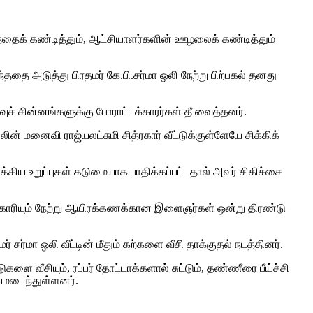
த்ததைக் கண்டித்தும், ஆட்சியாளர்களின் ஊழலைக் கண்டித்தும்
தை அடுத்து பிரதமர் கே.பி.சர்மா ஒலி நேற்று பிற்பகல் தனது
ச் சின்னங்களுக்கு போராட்டக்காரர்கள் தீ வைத்தனர்.
ன் மனைவி ராஜ்யலட்சுமி சித்ரகார் வீட்டுக்குள்ளேயே சிக்கிக்
கிய உறுப்புகள் கடுமையாக பாதிக்கப்பட்டதால் அவர் சிகிச்சை
கக் கோரியும் நேற்று ஆயிரக்​கணக்​கான இளைஞர்கள் ஒன்று திரண்டு
 சர்மா ஒலி வீட்​டின் மீதும் கற்​களை வீசி தாக்​குதல் நடத்​தினர்.
வீசி​யும், ரப்​பர் தோட்​டாக்​களால் சுட்​டும், தண்​ணீரை பீய்ச்​சி​
காயமடைந்துள்ளனர்.