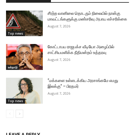
சீரற்ற வானிலை தொடரும் நிலையில் நான்கு
மாவட்டங்களுக்கு மண்சரிவு அபாய எச்சரிக்கை
August 7, 2026
Top news
கோட்டாபய ராஜபக்ச வீடியோ அழைப்பில்
சாட்சியமளிக்க நீதிமன்றம் உத்தரவு
August 7, 2026
உள்நாடு
“மக்களை உள்ளடக்கிய அரசாங்கமே எமது
இலக்கு” – பிரதமர்
August 7, 2026
Top news
LEAVE A REPLY