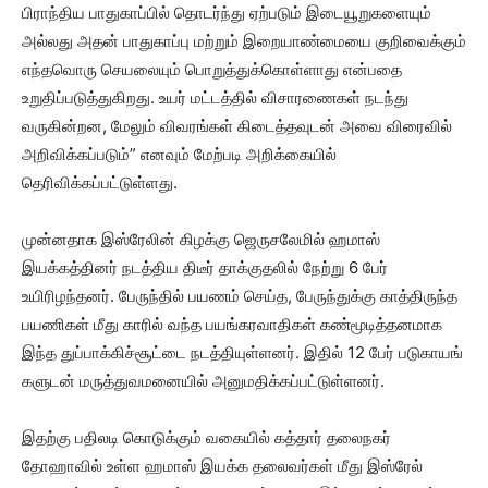
பிராந்திய பாதுகாப்பில் தொடர்ந்து ஏற்படும் இடையூறுகளையும்
அல்லது அதன் பாதுகாப்பு மற்றும் இறையாண்மையை குறிவைக்கும்
எந்தவொரு செயலையும் பொறுத்துக்கொள்ளாது என்பதை
உறுதிப்படுத்துகிறது. உயர் மட்டத்தில் விசாரணைகள் நடந்து
வருகின்றன, மேலும் விவரங்கள் கிடைத்தவுடன் அவை விரைவில்
அறிவிக்கப்படும்” எனவும் மேற்படி அறிக்கையில்
தெரிவிக்கப்பட்டுள்ளது.
முன்னதாக இஸ்ரேலின் கிழக்கு ஜெருசலேமில் ஹமாஸ்
இயக்கத்தினர் நடத்திய திடீர் தாக்குதலில் நேற்று 6 பேர்
உயிரிழந்தனர். பேருந்​தில் பயணம் செய்த, பேருந்​துக்கு காத்​திருந்த
பயணி​கள் மீது காரில் வந்த பயங்​கர​வா​தி​கள் கண்​மூடித்​தன​மாக
இந்த துப்பாக்​கிச்​சூட்டை நடத்​தி​யுள்​ளனர். இதில் 12 பேர் படு​கா​யங்​
களு​டன் மருத்​து​வ​மனை​யில் அனு​ம​திக்​கப்​பட்​டுள்​ளனர்.
இதற்கு பதிலடி கொடுக்கும் வகையில் கத்தார் தலைநகர்
தோஹாவில் உள்ள ஹமாஸ் இயக்க தலைவர்கள் மீது இஸ்ரேல்