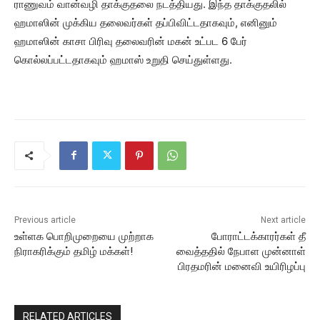
ராணுவம் வான்வழி தாக்குதலை நடத்தியது. இந்த தாக்குதலில்
ஹமாஸின் முக்கிய தலைவர்கள் தப்பிவிட்டதாகவும், எனினும்
ஹமாஸின் காசா பிரிவு தலைவரின் மகன் உட்பட 6 பேர்
கொல்லப்பட்டதாகவும் ஹமாஸ் உறுதி செய்துள்ளது.
Previous article
Next article
உள்ளக பொறிமுறையை முற்றாக
போராட்டக்காரர்கள் தீ
நிராகரிக்கும் தமிழ் மக்கள்!
வைத்ததில் நேபாள முன்னாள்
பிரதமரின் மனைவி உயிரிழப்பு
RELATED ARTICLES