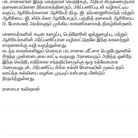
பாடசாலையின் இந்த மகத்தான வெற்றிக்கு, அதிபர் கிருஸ்ணகுமார்
தலைமையிலான நிர்வாகத்தினரும், அர்ப்பணிப்புடன் வழிகாட்டிய
வகுப்பு ஆசிரியர்களான ஆசிரியர் திரு. ஜி. தர்மராஜனிகாந்த் மற்றும்
ஆசிரியை. ஜி. ஸ்டெல்லா ஆகியோரும், பகுதித் தலைவர் ஆசிரியை.
பி. யோகமலர் அவர்களும் முக்கிய காரணிகளாகத் திகழ்கின்றனர்.
மாணவர்களின் கடின உழைப்பு, பெற்றோரின் ஒத்துழைப்பு, மற்றும்
ஆசிரியர்களின் அர்ப்பணிப்பான வழிகாட்டுதலே இந்த வரலாற்றுச்
சாதனைக்கு வழி வகுத்துள்ளது.
கடந்த காலங்களிலும் மெராயா பாடசாலை பரீட்சை பெறுபேறுகளில்
சிறந்த முன்னடைவை காட்டி வருவது அனைவரும் அறிந்த ஒன்றே.
இந்த வெற்றி, எதிர்கால சந்ததியினருக்கு ஒரு உத்வேகமாக
அமைவதுடன், அர்பணிப்பு மிக்க கல்வி சேவையின் மூலம் தரம்
வாய்ந்த கல்வியை வழங்க முடியும் என்பதை மீண்டும்
நிரூபித்துள்ளது.
ராசையா கவிஷான்