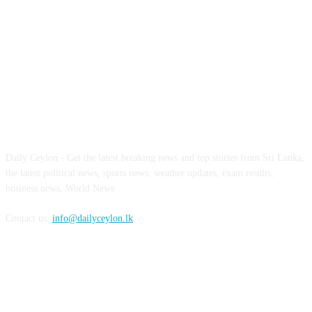
ABOUT US
Daily Ceylon - Get the latest breaking news and top stories from Sri Lanka,
the latest political news, sports news, weather updates, exam results,
business news, World News
Contact us:
info@dailyceylon.lk
FOLLOW US