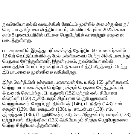
நுவரெலியா கல்வி வலயத்தின் கோட்டம் மூன்றில் அமைந்துள்ள நு/
மெராயா தமிழ் மகா வித்தியாலயம், வெளியாகியுள்ள 2025க்கான
தரம் 5 புலமைப்பரிசில் பரீட்சை பெறுபேற்றில் வரலாற்றுச் சாதனை
படைத்துள்ளது.
பாடசாலையில் இருந்து பரீட்சைக்குத் தோற்றிய 60 மாணவர்களில்
12 பேர் வெட்டுப்புள்ளிக்கு மேல் புள்ளிகளைப் பெற்று சித்தியடைந்து
பெருமை சேர்த்துள்ளனர். இதன் மூலம், நுவரெலியா கல்வி
வலயத்தின் கோட்டம் மூன்றில் அதிகூடிய சித்தி வீதத்தைப் பெற்று
இப் பாடசாலை முன்னிலை வகிக்கிறது.
இந்த வெற்றியின் உச்சமாக, மாணவன் கே. யதீஷ் 155 புள்ளிகளைப்
பெற்று பாடசாலைக்கும் பெற்றோருக்கும் பெருமை சேர்த்துள்ளார்.
அவரைத் தொடர்ந்து, பி. வருணி (152) மற்றும் எஸ். சிபோனா
ஸ்ரெப்னி (150) ஆகியோரும் சிறப்பான பெறுபேறுகளைப்
பெற்றுள்ளனர். மேலும், ஜி. திவ்யேஷ் (146), பி. நிதீஷ் (143), எஸ்.
சக்ஷன் (139), கே. லக்ஷயன் (138), டி. சாயன்யா (138), எம்.
தர்ஷந்தன் (136), பி. ஹரிகேஷ் (134), கே. அர்ஜுன் பிரபாகரன் (133),
மற்றும் எஸ். விதுர்ஷிகா (133) ஆகியோரும் சிறந்த பெறுபேறுகளை
பெற்று சித்தியடைந்துள்ளனர்.