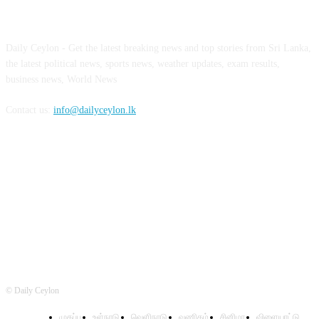
ABOUT US
Daily Ceylon - Get the latest breaking news and top stories from Sri Lanka,
the latest political news, sports news, weather updates, exam results,
business news, World News
Contact us:
info@dailyceylon.lk
FOLLOW US
© Daily Ceylon
முகப்பு
உள்நாடு
வெளிநாடு
வணிகம்
சினிமா
விளையாட்டு